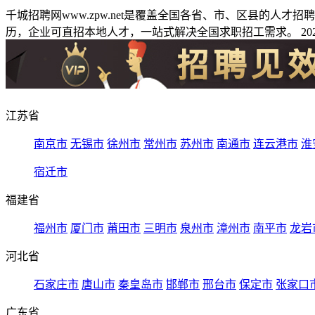
千城招聘网www.zpw.net是覆盖全国各省、市、区县的人
历，企业可直招本地人才，一站式解决全国求职招工需求。 2026
江苏省
南京市
无锡市
徐州市
常州市
苏州市
南通市
连云港市
淮
宿迁市
福建省
福州市
厦门市
莆田市
三明市
泉州市
漳州市
南平市
龙岩
河北省
石家庄市
唐山市
秦皇岛市
邯郸市
邢台市
保定市
张家口
广东省