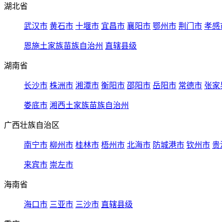
湖北省
武汉市
黄石市
十堰市
宜昌市
襄阳市
鄂州市
荆门市
孝感
恩施土家族苗族自治州
直辖县级
湖南省
长沙市
株洲市
湘潭市
衡阳市
邵阳市
岳阳市
常德市
张家
娄底市
湘西土家族苗族自治州
广西壮族自治区
南宁市
柳州市
桂林市
梧州市
北海市
防城港市
钦州市
贵
来宾市
崇左市
海南省
海口市
三亚市
三沙市
直辖县级