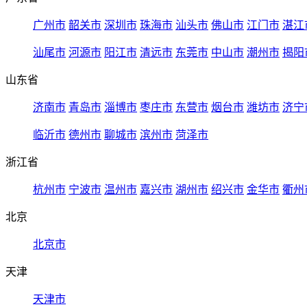
广州市
韶关市
深圳市
珠海市
汕头市
佛山市
江门市
湛江
汕尾市
河源市
阳江市
清远市
东莞市
中山市
潮州市
揭阳
山东省
济南市
青岛市
淄博市
枣庄市
东营市
烟台市
潍坊市
济宁
临沂市
德州市
聊城市
滨州市
菏泽市
浙江省
杭州市
宁波市
温州市
嘉兴市
湖州市
绍兴市
金华市
衢州
北京
北京市
天津
天津市