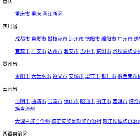
重庆
重庆市
重庆
两江新区
四川省
成都市
自贡市
攀枝花市
泸州市
德阳市
绵阳市
广元市
遂
宜宾市
广安市
达州市
雅安市
巴中市
资阳市
阿坝藏族羌
贵州省
贵阳市
六盘水市
遵义市
安顺市
毕节市
铜仁市
黔西南布
云南省
昆明市
曲靖市
玉溪市
保山市
昭通市
丽江市
普洱市
临沧
族自治州
大理白族自治州
德宏傣族景颇族自治州
怒江傈僳族自治
西藏自治区