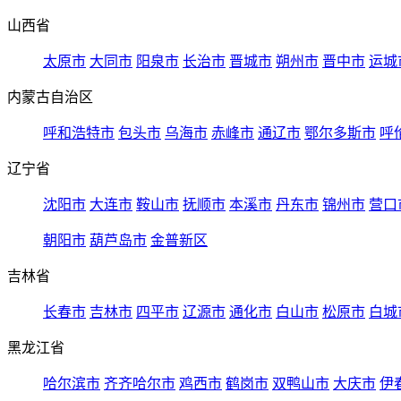
山西省
太原市
大同市
阳泉市
长治市
晋城市
朔州市
晋中市
运城
内蒙古自治区
呼和浩特市
包头市
乌海市
赤峰市
通辽市
鄂尔多斯市
呼
辽宁省
沈阳市
大连市
鞍山市
抚顺市
本溪市
丹东市
锦州市
营口
朝阳市
葫芦岛市
金普新区
吉林省
长春市
吉林市
四平市
辽源市
通化市
白山市
松原市
白城
黑龙江省
哈尔滨市
齐齐哈尔市
鸡西市
鹤岗市
双鸭山市
大庆市
伊