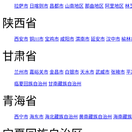
拉萨市
日喀则市
昌都市
山南地区
那曲地区
阿里地区
林
陕西省
西安市
铜川市
宝鸡市
咸阳市
渭南市
延安市
汉中市
榆林
甘肃省
兰州市
嘉峪关市
金昌市
白银市
天水市
武威市
张掖市
平
临夏回族自治州
甘南藏族自治州
青海省
西宁市
海东市
海北藏族自治州
黄南藏族自治州
海南藏族