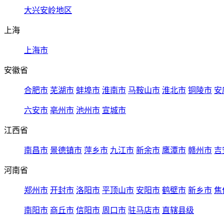
大兴安岭地区
上海
上海市
安徽省
合肥市
芜湖市
蚌埠市
淮南市
马鞍山市
淮北市
铜陵市
安
六安市
亳州市
池州市
宣城市
江西省
南昌市
景德镇市
萍乡市
九江市
新余市
鹰潭市
赣州市
吉
河南省
郑州市
开封市
洛阳市
平顶山市
安阳市
鹤壁市
新乡市
焦
南阳市
商丘市
信阳市
周口市
驻马店市
直辖县级