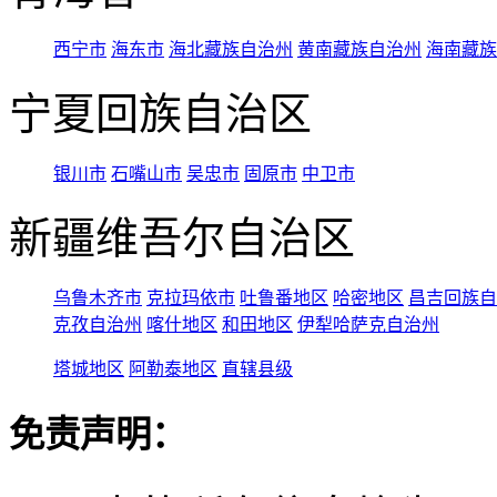
西宁市
海东市
海北藏族自治州
黄南藏族自治州
海南藏族
宁夏回族自治区
银川市
石嘴山市
吴忠市
固原市
中卫市
新疆维吾尔自治区
乌鲁木齐市
克拉玛依市
吐鲁番地区
哈密地区
昌吉回族自
克孜自治州
喀什地区
和田地区
伊犁哈萨克自治州
塔城地区
阿勒泰地区
直辖县级
免责声明：