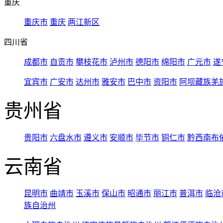
重庆
重庆市
重庆
两江新区
四川省
成都市
自贡市
攀枝花市
泸州市
德阳市
绵阳市
广元市
遂
宜宾市
广安市
达州市
雅安市
巴中市
资阳市
阿坝藏族羌
贵州省
贵阳市
六盘水市
遵义市
安顺市
毕节市
铜仁市
黔西南布
云南省
昆明市
曲靖市
玉溪市
保山市
昭通市
丽江市
普洱市
临沧
族自治州