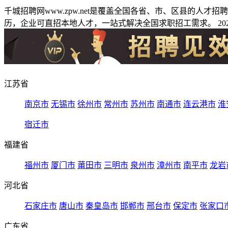
千城招聘网www.zpw.net是覆盖全国各省、市、区县的人
历，企业可直招本地人才，一站式解决全国求职招工需求。 2026
江苏省
南京市
无锡市
徐州市
常州市
苏州市
南通市
连云港市
淮
宿迁市
福建省
福州市
厦门市
莆田市
三明市
泉州市
漳州市
南平市
龙岩
河北省
石家庄市
唐山市
秦皇岛市
邯郸市
邢台市
保定市
张家口
广东省