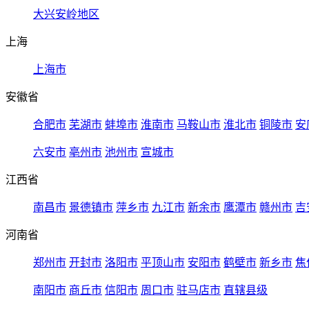
大兴安岭地区
上海
上海市
安徽省
合肥市
芜湖市
蚌埠市
淮南市
马鞍山市
淮北市
铜陵市
安
六安市
亳州市
池州市
宣城市
江西省
南昌市
景德镇市
萍乡市
九江市
新余市
鹰潭市
赣州市
吉
河南省
郑州市
开封市
洛阳市
平顶山市
安阳市
鹤壁市
新乡市
焦
南阳市
商丘市
信阳市
周口市
驻马店市
直辖县级