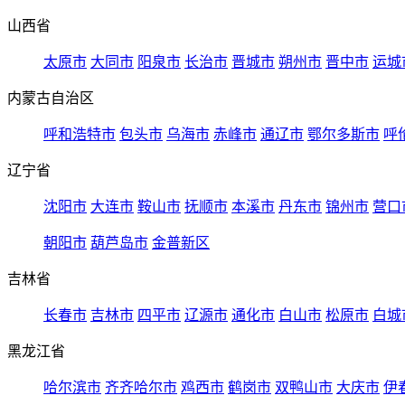
山西省
太原市
大同市
阳泉市
长治市
晋城市
朔州市
晋中市
运城
内蒙古自治区
呼和浩特市
包头市
乌海市
赤峰市
通辽市
鄂尔多斯市
呼
辽宁省
沈阳市
大连市
鞍山市
抚顺市
本溪市
丹东市
锦州市
营口
朝阳市
葫芦岛市
金普新区
吉林省
长春市
吉林市
四平市
辽源市
通化市
白山市
松原市
白城
黑龙江省
哈尔滨市
齐齐哈尔市
鸡西市
鹤岗市
双鸭山市
大庆市
伊