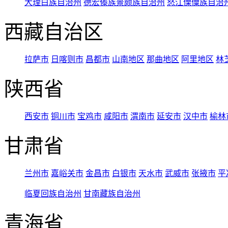
大理白族自治州
德宏傣族景颇族自治州
怒江傈僳族自治
西藏自治区
拉萨市
日喀则市
昌都市
山南地区
那曲地区
阿里地区
林
陕西省
西安市
铜川市
宝鸡市
咸阳市
渭南市
延安市
汉中市
榆林
甘肃省
兰州市
嘉峪关市
金昌市
白银市
天水市
武威市
张掖市
平
临夏回族自治州
甘南藏族自治州
青海省