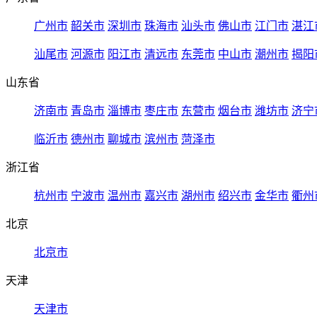
广州市
韶关市
深圳市
珠海市
汕头市
佛山市
江门市
湛江
汕尾市
河源市
阳江市
清远市
东莞市
中山市
潮州市
揭阳
山东省
济南市
青岛市
淄博市
枣庄市
东营市
烟台市
潍坊市
济宁
临沂市
德州市
聊城市
滨州市
菏泽市
浙江省
杭州市
宁波市
温州市
嘉兴市
湖州市
绍兴市
金华市
衢州
北京
北京市
天津
天津市