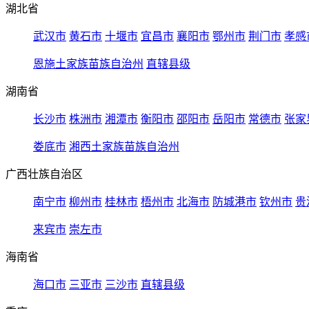
湖北省
武汉市
黄石市
十堰市
宜昌市
襄阳市
鄂州市
荆门市
孝感
恩施土家族苗族自治州
直辖县级
湖南省
长沙市
株洲市
湘潭市
衡阳市
邵阳市
岳阳市
常德市
张家
娄底市
湘西土家族苗族自治州
广西壮族自治区
南宁市
柳州市
桂林市
梧州市
北海市
防城港市
钦州市
贵
来宾市
崇左市
海南省
海口市
三亚市
三沙市
直辖县级