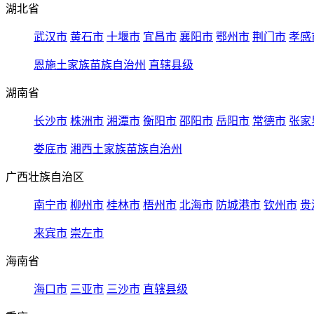
湖北省
武汉市
黄石市
十堰市
宜昌市
襄阳市
鄂州市
荆门市
孝感
恩施土家族苗族自治州
直辖县级
湖南省
长沙市
株洲市
湘潭市
衡阳市
邵阳市
岳阳市
常德市
张家
娄底市
湘西土家族苗族自治州
广西壮族自治区
南宁市
柳州市
桂林市
梧州市
北海市
防城港市
钦州市
贵
来宾市
崇左市
海南省
海口市
三亚市
三沙市
直辖县级