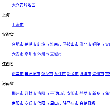
大兴安岭地区
上海
上海市
安徽省
合肥市
芜湖市
蚌埠市
淮南市
马鞍山市
淮北市
铜陵市
安
六安市
亳州市
池州市
宣城市
江西省
南昌市
景德镇市
萍乡市
九江市
新余市
鹰潭市
赣州市
吉
河南省
郑州市
开封市
洛阳市
平顶山市
安阳市
鹤壁市
新乡市
焦
南阳市
商丘市
信阳市
周口市
驻马店市
直辖县级