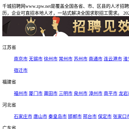
千城招聘网www.zpw.net是覆盖全国各省、市、区县的人
历，企业可直招本地人才，一站式解决全国求职招工需求。 2026
江苏省
南京市
无锡市
徐州市
常州市
苏州市
南通市
连云港市
淮
宿迁市
福建省
福州市
厦门市
莆田市
三明市
泉州市
漳州市
南平市
龙岩
河北省
石家庄市
唐山市
秦皇岛市
邯郸市
邢台市
保定市
张家口
广东省