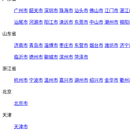
广州市
韶关市
深圳市
珠海市
汕头市
佛山市
江门市
湛江
汕尾市
河源市
阳江市
清远市
东莞市
中山市
潮州市
揭阳
山东省
济南市
青岛市
淄博市
枣庄市
东营市
烟台市
潍坊市
济宁
临沂市
德州市
聊城市
滨州市
菏泽市
浙江省
杭州市
宁波市
温州市
嘉兴市
湖州市
绍兴市
金华市
衢州
北京
北京市
天津
天津市