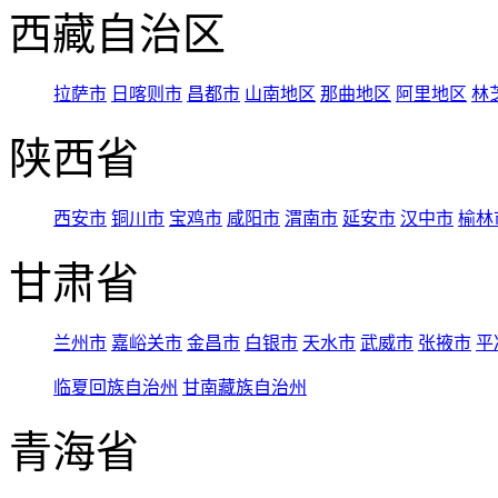
西藏自治区
拉萨市
日喀则市
昌都市
山南地区
那曲地区
阿里地区
林
陕西省
西安市
铜川市
宝鸡市
咸阳市
渭南市
延安市
汉中市
榆林
甘肃省
兰州市
嘉峪关市
金昌市
白银市
天水市
武威市
张掖市
平
临夏回族自治州
甘南藏族自治州
青海省