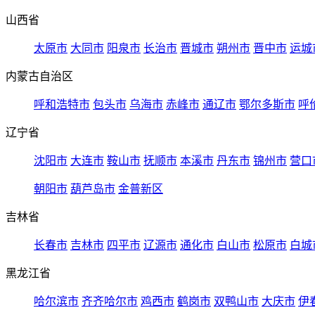
山西省
太原市
大同市
阳泉市
长治市
晋城市
朔州市
晋中市
运城
内蒙古自治区
呼和浩特市
包头市
乌海市
赤峰市
通辽市
鄂尔多斯市
呼
辽宁省
沈阳市
大连市
鞍山市
抚顺市
本溪市
丹东市
锦州市
营口
朝阳市
葫芦岛市
金普新区
吉林省
长春市
吉林市
四平市
辽源市
通化市
白山市
松原市
白城
黑龙江省
哈尔滨市
齐齐哈尔市
鸡西市
鹤岗市
双鸭山市
大庆市
伊