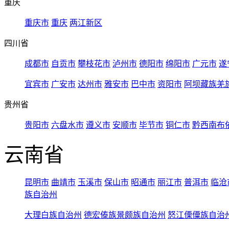
重庆
重庆市
重庆
两江新区
四川省
成都市
自贡市
攀枝花市
泸州市
德阳市
绵阳市
广元市
遂
宜宾市
广安市
达州市
雅安市
巴中市
资阳市
阿坝藏族羌
贵州省
贵阳市
六盘水市
遵义市
安顺市
毕节市
铜仁市
黔西南布
云南省
昆明市
曲靖市
玉溪市
保山市
昭通市
丽江市
普洱市
临沧
族自治州
大理白族自治州
德宏傣族景颇族自治州
怒江傈僳族自治