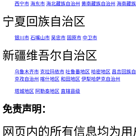
西宁市
海东市
海北藏族自治州
黄南藏族自治州
海南藏族
宁夏回族自治区
银川市
石嘴山市
吴忠市
固原市
中卫市
新疆维吾尔自治区
乌鲁木齐市
克拉玛依市
吐鲁番地区
哈密地区
昌吉回族自
克孜自治州
喀什地区
和田地区
伊犁哈萨克自治州
塔城地区
阿勒泰地区
直辖县级
免责声明：
网页内的所有信息均为用